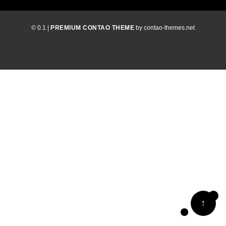
© 0.1 |
PREMIUM CONTAO THEME
by contao-themes.net
↑