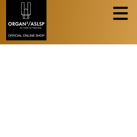
VERSAND UND ZAHLUNG
Nach der Bestellung der Artikel aus dem
Warenkorb bekommt der Kunde eine
Bestellbestätigung durch eine E-Mail an seine
eingetragene Adresse oder die eingetragene
Versandadresse.Die Bestellung kann als
registrierter Kunde oder als Gastbestellung
ausgeführt werden. Die Kundendaten werden
gespeichert. Nach Bearbeitung der Bestellung
erhält der Kunde eine Vorab-Rechnung zur
Vorkasse. Geliefert wird nach Eingang des
Rechnungsbetrages. Geliefert wird in folgende
Zonen:
1. Europäische Union;
2. Großbritannien/Nordirland;