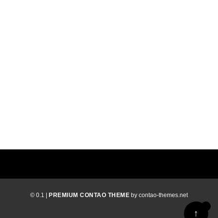
3. Resteuropa ohne 1 und 2.;
4. Russische Förderation kein Versand
vorgesehen;
5. Nord-, Mittel- und Südamerika;
6. Nordafrika und Naher Osten;
7. Asien und Afrika (ohne 5);
8. Australien und Ozeanien
Die anfallenden Versandkosten in die jeweiligen
Zonen verstehen sich zusätzlich zum Kaufpreis
und werden in der Vorabrechnung detailliert
aufgeführt.
Weitere Informationen finden Sie in den
Allgemeinen Geschäftsbedingungen.
© 0.1 |
PREMIUM CONTAO THEME
by contao-themes.net
↑