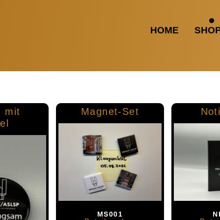
HOME
SHO
 mit
Magnet-Set
Not
el
MS001
N