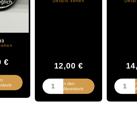
Details sehen
Detai
03
 sehen
0
€
12,00
€
14