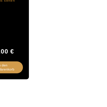
ls sehen
,00
€