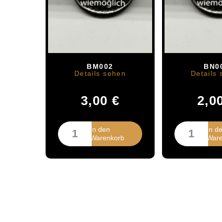
BM002
BN0
Details sehen
Details
3,00
€
2,0
TASCHE