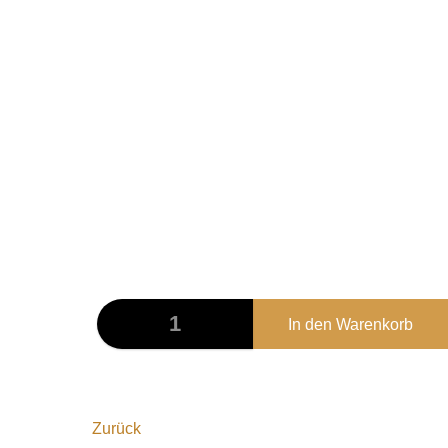
TE001
Tasche - AS SLOW AS POSSIBLE
Farbe: Schwarz
100% Baumwolle
Taschenhenkel ca.30cm
8,00
€
Zurück