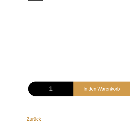
TH001
Schwarzes T-Shirt mit Brust- und Rückendruck.
100% Baumwolle
Unisex
25,00
€
Zurück