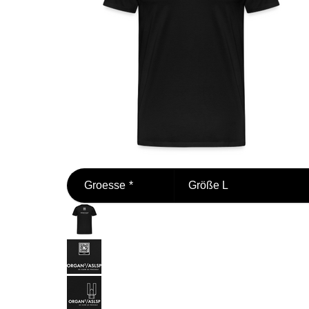
Groesse
*