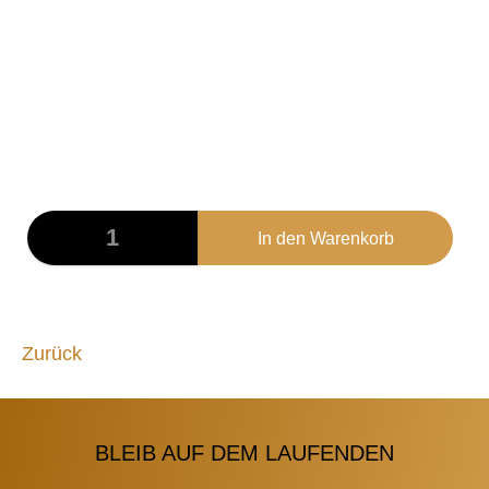
TF001
Schwarzes T-Shirt mit Brust- und Rückendruck.
Material: 100% Baumwolle
Für Frauen: Tailliert
25,00
€
Zurück
BLEIB AUF DEM LAUFENDEN