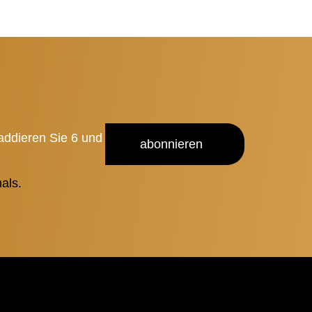
 addieren Sie 6 und
abonnieren
als.