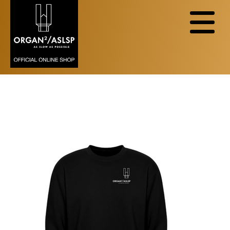
Zurzeit sind in dieser Kategorie keine
Produkte vorhanden.
SWEATSHIRT UNISEX