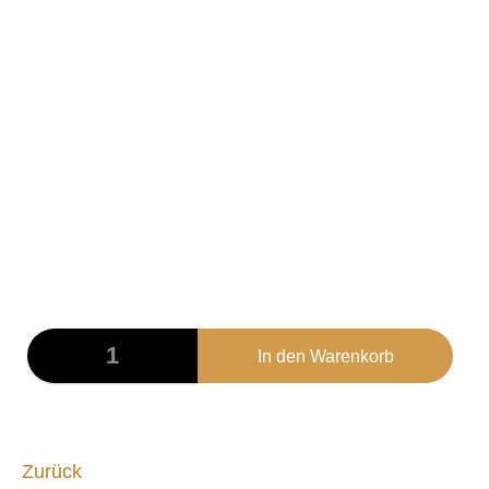
SM001
Schwarzes Sweatshirt mit Brust- und
Rückendruck.
Material 100% Baumwolle
Unisex
47,00
€
Zurück