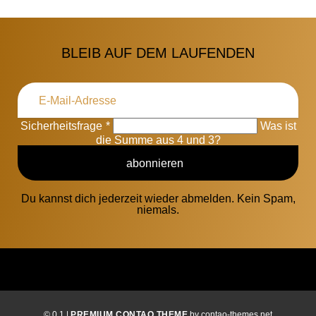
BLEIB AUF DEM LAUFENDEN
Sicherheitsfrage
*
Was ist
die Summe aus 4 und 3?
abonnieren
Du kannst dich jederzeit wieder abmelden. Kein Spam,
niemals.
© 0.1 |
PREMIUM CONTAO THEME
by contao-themes.net