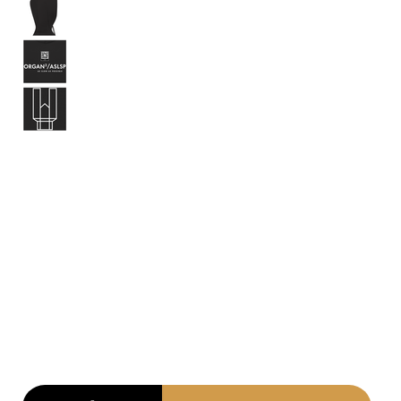
HO001
Schwarzer Kapuzenpullover mit Brust- und
Rückendruck
Farbe: Schwarz
Aufdruck: Weiss
100% Baumwolle
Unisex
38,00
€