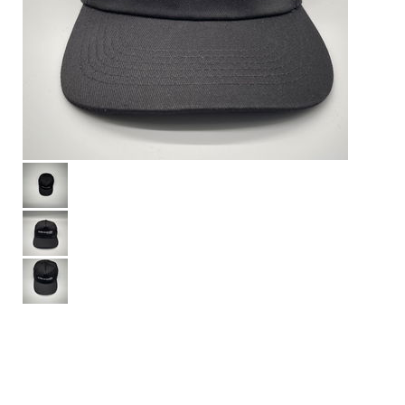
Cap001
Cap-as slow as possible
Farbe: Schwarz
Schriftfarbe: Weiß